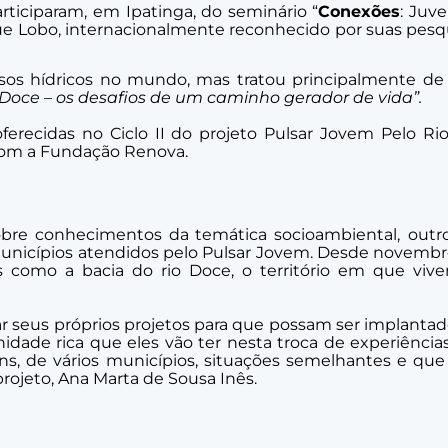
rticiparam, em Ipatinga, do seminário “
Conexões
: Juv
e Lobo, internacionalmente reconhecido por suas pesqu
sos hídricos no mundo, mas tratou principalmente de
 Doce – os desafios de um caminho gerador de vida”.
oferecidas no Ciclo II do projeto Pulsar Jovem Pelo R
 com a Fundação Renova.
obre conhecimentos da temática socioambiental,
outr
unicípios atendidos pelo Pulsar Jovem. Desde novembro 
s como a bacia do rio Doce, o território em que viv
rar seus próprios projetos para que possam ser implan
dade rica que eles vão ter nesta troca de experiênci
vens, de vários municípios, situações semelhantes e q
rojeto, Ana Marta de Sousa Inês.