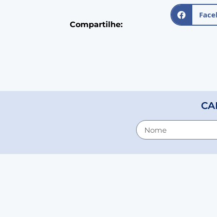
Face
Compartilhe:
CA